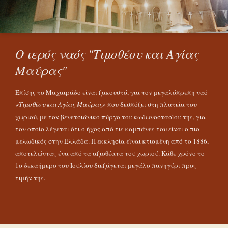
Ο ιερός ναός "Τιμοθέου και Αγίας
Μαύρας"
Επίσης το Μαχαιράδο είναι ξακουστό, για τον μεγαλόπρεπη ναό
«Τιμοθέου και Αγίας Μαύρας»
που δεσπόζει στη πλατεία του
χωριού, με τον βενετσιάνικο πύργο του κωδωνοστασίου της, για
τον οποίο λέγεται ότι ο ήχος από τις καμπάνες του είναι ο πιο
μελωδικός στην Ελλάδα. Η εκκλησία είναι κτισμένη από το 1886,
αποτελώντας ένα από τα αξιοθέατα του χωριού. Κάθε χρόνο το
1ο δεκαήμερο του Ιουλίου διεξάγεται μεγάλο πανηγύρι προς
τιμήν της.