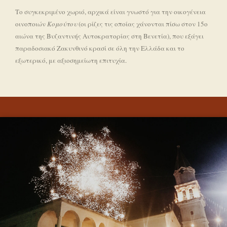
Το συγκεκριμένο χωριό, αρχικά είναι γνωστό για την οικογένεια
οινοποιών
Κομούτου
(οι ρίζες τις οποίας χάνονται πίσω στον 15ο
αιώνα της Βυζαντινής Αυτοκρατορίας στη Βενετία), που εξάγει
παραδοσιακό Ζακυνθινό κρασί σε όλη την Ελλάδα και το
εξωτερικό, με αξιοσημείωτη επιτυχία.