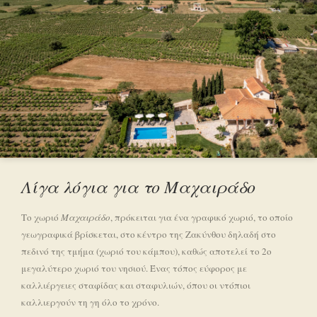
Λίγα λόγια για το Μαχαιράδο
Το χωριό
Μαχαιράδο
, πρόκειται για ένα γραφικό χωριό, το οποίο
γεωγραφικά βρίσκεται, στο κέντρο της Ζακύνθου δηλαδή στο
πεδινό της τμήμα (χωριό του κάμπου), καθώς αποτελεί το 2ο
μεγαλύτερο χωριό του νησιού. Ένας τόπος εύφορος με
καλλιέργειες σταφίδας και σταφυλιών, όπου οι ντόπιοι
καλλιεργούν τη γη όλο το χρόνο.